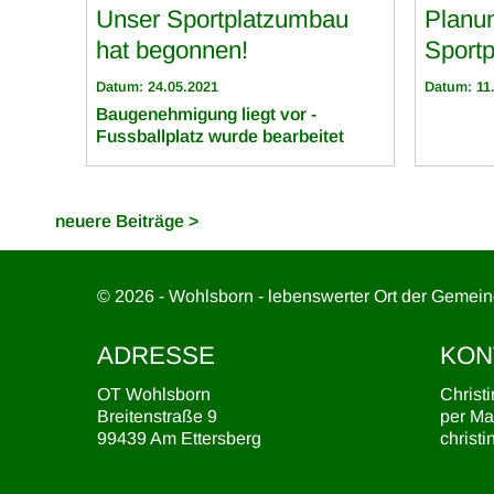
Unser Sportplatzumbau
Planu
hat begonnen!
Sportp
Datum: 24.05.2021
Datum: 11
Baugenehmigung liegt vor -
Fussballplatz wurde bearbeitet
neuere Beiträge >
© 2026 - Wohlsborn - lebenswerter Ort der Gemei
ADRESSE
KON
OT Wohlsborn
Christ
Breitenstraße 9
per Mai
99439 Am Ettersberg
christ