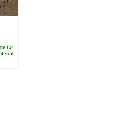
te für
terial