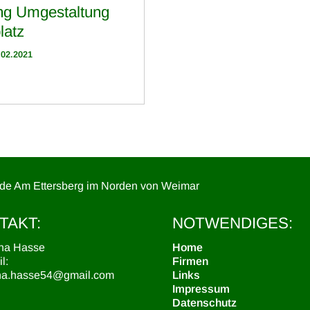
ng Umgestaltung
latz
.02.2021
nde Am Ettersberg im Norden von Weimar
TAKT:
NOTWENDIGES:
ina Hasse
Home
l:
Firmen
ina.hasse54@gmail.com
Links
Impressum
Datenschutz